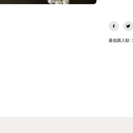
o
n
e
ケ
ー
ス
持
ち
最低購入額 : 
手
付
き
カ
ー
ド
入
れ
か
わ
い
い
ス
マ
ホ
ケ
ー
ス