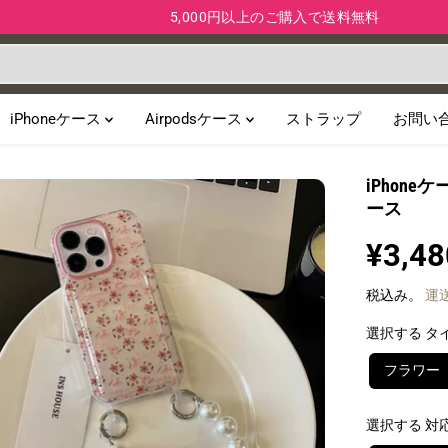
5,000円以上のご購入で送料無料
iPhoneケース
Airpodsケース
ストラップ
お問い
iPhon
ース
¥3,48
通
常
税込み。
運
価
格
選択する タ
フラワー
選択する 対