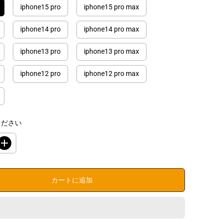
iphone15 pro
iphone15 pro max
iphone14 pro
iphone14 pro max
iphone13 pro
iphone13 pro max
iphone12 pro
iphone12 pro max
ください
数
量
を
増
カートに追加
や
す
i
P
h