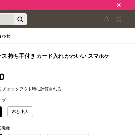
合わせ
eケース 持ち手付き カード入れ かわいい スマホケ
0
送
チェックアウト時に計算される
イプ
木と小人
応機種