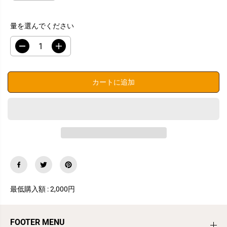
量を選んでください
数
数
量
量
を
を
減
増
カートに追加
ら
や
す
す
i
i
P
P
h
h
o
o
n
n
e
e
ケ
ケ
ー
ー
ス
ス
シ
シ
ョ
ョ
最低購入額 : 2,000円
ル
ル
ダ
ダ
ー
ー
FOOTER MENU
チ
チ