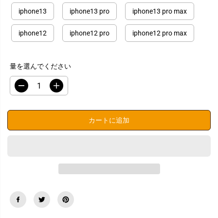
iphone13
iphone13 pro
iphone13 pro max
iphone12
iphone12 pro
iphone12 pro max
量を選んでください
数
数
量
量
を
を
減
増
カートに追加
ら
や
す
す
i
i
P
P
h
h
o
o
n
n
e
e
ケ
ケ
ー
ー
ス
ス
か
か