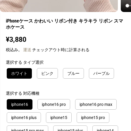
iPhoneケース かわいい リボン付き キラキラ リボン スマ
ホケース
¥3,880
通
常
税込み。
運送
チェックアウト時に計算される
価
格
選択する タイプ選択
ホワイト
ピンク
ブルー
パープル
選択する 対応機種
iphone16
iphone16 pro
iphone16 pro max
iphone16 plus
iphone15
iphone15 pro
iphone15 pro max
iphone15 plus
iphone14