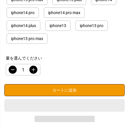
iphone14 pro
iphone14 pro max
iphone14 plus
iphone13
iphone13 pro
iphone13 pro max
量を選んでください
数
数
量
量
を
を
減
増
カートに追加
ら
や
す
す
i
i
P
P
h
h
o
o
n
n
e
e
ケ
ケ