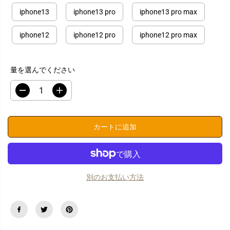
iphone13
iphone13 pro
iphone13 pro max
iphone12
iphone12 pro
iphone12 pro max
量を選んでください
数
数
量
量
を
を
減
増
カートに追加
ら
や
す
す
i
i
P
P
h
h
o
o
別のお支払い方法
n
n
e
e
ケ
ケ
ー
ー
ス
ス
か
か