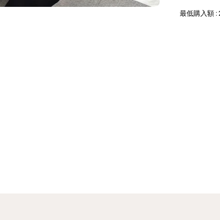
し
ゃ
最低購入額 : 
れ
フ
ラ
ワ
ー
ホ
ワ
イ
ト
ス
マ
ホ
ケ
ー
ス