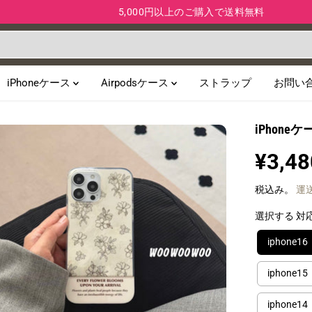
5,000円以上のご購入で送料無料
iPhoneケース
Airpodsケース
ストラップ
お問い
iPhon
¥3,48
通
常
税込み。
運
価
格
選択する 対
iphone16
iphone15
iphone14