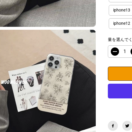
iphone13
iphone12
量を選んで
数
量
を
減
ら
す
i
P
h
o
n
e
ケ
ー
ス
お