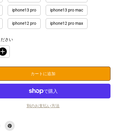
iphone13 pro
iphone13 pro mac
iphone12 pro
iphone12 pro max
ください
数
量
を
増
カートに追加
や
す
i
P
h
o
n
別のお支払い方法
e
ケ
ー
ス
お