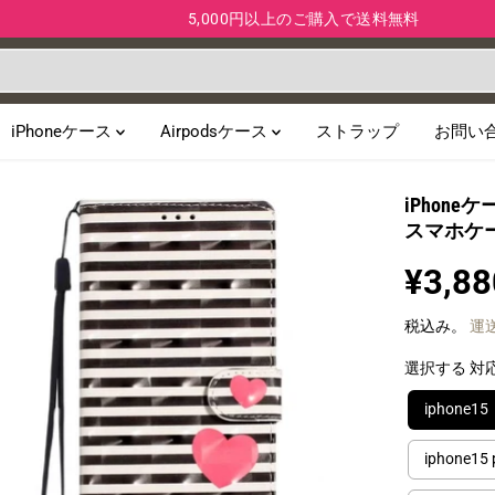
5,000円以上のご購入で送料無料
iPhoneケース
Airpodsケース
ストラップ
お問い
iPhon
スマホケ
¥3,88
通
常
税込み。
運
価
格
選択する 対
iphone15
iphone15 