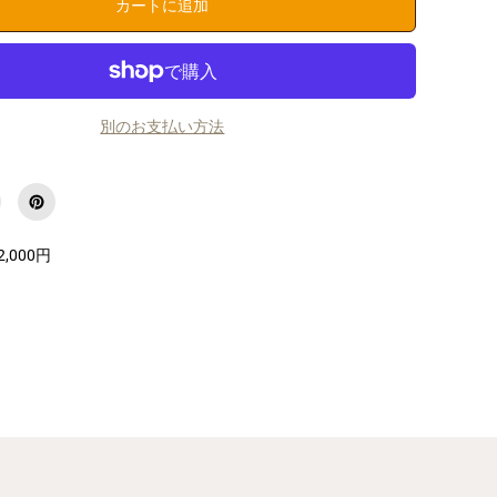
カートに追加
や
す
i
P
h
o
n
別のお支払い方法
e
ケ
ー
ス
お
し
ゃ
2,000円
れ
ハ
ー
ト
ブ
ラ
ッ
ク
×
ホ
ワ
イ