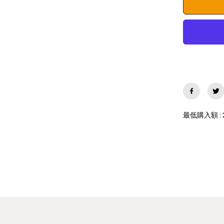
ら
す
i
P
h
o
n
e
ケ
ー
ス
お
し
ゃ
最低購入額 : 
れ
ハ
ー
ト
ブ
ラ
ッ
ク
×
ホ
ワ
イ