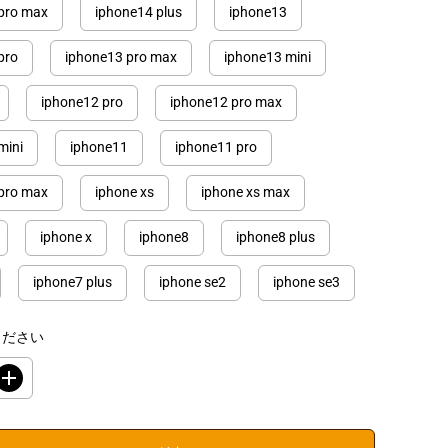
pro max
iphone14 plus
iphone13
pro
iphone13 pro max
iphone13 mini
iphone12 pro
iphone12 pro max
mini
iphone11
iphone11 pro
pro max
iphone xs
iphone xs max
iphone x
iphone8
iphone8 plus
iphone7 plus
iphone se2
iphone se3
ください
数
量
を
増