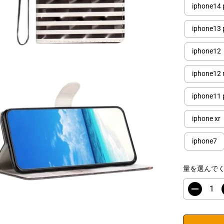
iphone14 
iphone13 
iphone12
iphone12 
iphone11 
iphone xr
iphone7
量を選んで
数
量
を
減