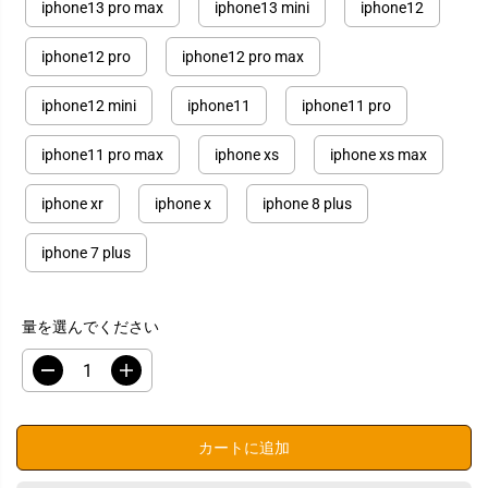
iphone13 pro max
iphone13 mini
iphone12
iphone12 pro
iphone12 pro max
iphone12 mini
iphone11
iphone11 pro
iphone11 pro max
iphone xs
iphone xs max
iphone xr
iphone x
iphone 8 plus
iphone 7 plus
量を選んでください
数
数
量
量
を
を
減
増
カートに追加
ら
や
す
す