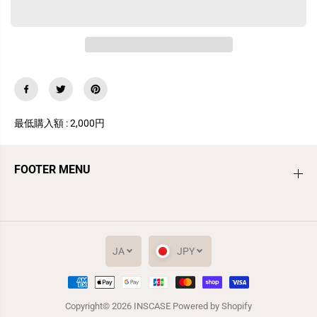
i
i
P
P
h
h
o
o
n
n
e
e
ケ
ケ
ー
ー
ス
ス
お
お
し
し
最低購入額 : 2,000円
ゃ
ゃ
れ
れ
シ
シ
FOOTER MENU
ル
ル
バ
バ
ー
ー
キ
キ
ラ
ラ
キ
キ
ラ
ラ
JA
JPY
ス
ス
マ
マ
ホ
ホ
iPhoneケース おしゃれ シルバー キラキ
ケ
ケ
カートに追加
ラ スマホケース
Copyright© 2026
INSCASE
Powered by Shopify
ー
ー