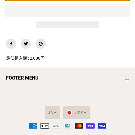
す
す
携
携
帯
帯
ス
ス
ト
ト
ラ
ラ
ッ
ッ
プ
プ
ブ
ブ
ラ
ラ
ッ
ッ
最低購入額 : 2,000円
ク
ク
く
く
ま
ま
FOOTER MENU
ハ
ハ
ー
ー
ト
ト
か
か
わ
わ
い
い
い
い
JA
JPY
ス
ス
マ
マ
ホ
ホ
携帯ストラップ ブラック くま ハート か
ス
ス
カートに追加