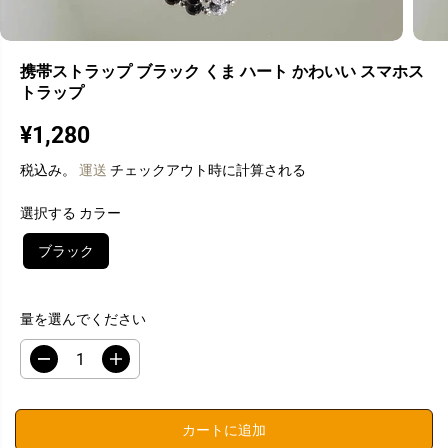
携帯ストラップ ブラック くま ハート かわいい スマホス
トラップ
¥1,280
通
常
税込み。
運送
チェックアウト時に計算される
価
格
選択する カラー
ブラック
量を選んでください
数
数
量
量
を
を
減
増
カートに追加
ら
や