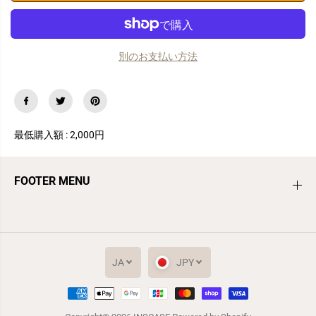
す
す
携
携
帯
帯
ス
ス
別のお支払い方法
ト
ト
ラ
ラ
ッ
ッ
プ
プ
う
う
さ
さ
ぎ
ぎ
最低購入額 : 2,000円
ホ
ホ
ワ
ワ
イ
イ
FOOTER MENU
ト
ト
か
か
わ
わ
い
い
い
い
ス
ス
マ
マ
JA
JPY
ホ
ホ
ス
ス
ト
ト
携帯ストラップ うさぎ ホワイト かわい
カートに追加
ラ
ラ